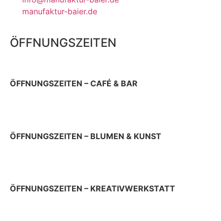
manufaktur-baier.de
ÖFFNUNGSZEITEN
ÖFFNUNGSZEITEN – CAFÉ & BAR
Donnerstag 9 – 22 Uhr
Sonn- & Feiertag 10 – 19 Uhr
ÖFFNUNGSZEITEN – BLUMEN & KUNST
Donnerstag & Freitag 9 – 18 Uhr
Samstag 9 – 13 Uhr
ÖFFNUNGSZEITEN – KREATIVWERKSTATT
jeden ersten Donnerstag im Monat 12 – 17 Uhr