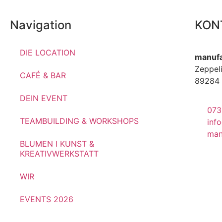
Navigation
KON
DIE LOCATION
manufa
Zeppeli
CAFÉ & BAR
89284 
DEIN EVENT
073
TEAMBUILDING & WORKSHOPS
inf
man
BLUMEN I KUNST &
KREATIVWERKSTATT
WIR
EVENTS 2026