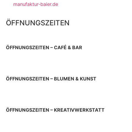
manufaktur-baier.de
ÖFFNUNGSZEITEN
ÖFFNUNGSZEITEN – CAFÉ & BAR
Donnerstag 9 – 22 Uhr
Sonn- & Feiertag 10 – 19 Uhr
ÖFFNUNGSZEITEN – BLUMEN & KUNST
Donnerstag & Freitag 9 – 18 Uhr
Samstag 9 – 13 Uhr
ÖFFNUNGSZEITEN – KREATIVWERKSTATT
jeden ersten Donnerstag im Monat 12 – 17 Uhr