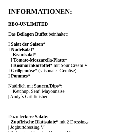
INFORMATIONEN:
BBQ-UNLIMITED
Das
Beilagen Buffet
beinhaltet:
I
Salat der Saison*
I
Nudelsalat*
|
Krautsalat*
I
Tomate-Mozzarella-Platte*
I
Rosmarinkartoffel*
mit Sour Cream Ѵ
I
Grillgemüse*
(saisonales Gemüse)
I
Pommes*
Natürlich mit
Saucen/Dips*:
| Ketchup, Senf, Mayonnaise
| Andy´s Grillfinisher
Dazu
leckere Salate
:
Zupffrische Blattsalate*
mit 2 Dressings
| Joghurtdressing Ѵ