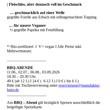
| Fleischlos, aber dennoch voll im Geschmack
… geschmacklich auf einer Welle
gegrillte Forelle aus Erbach mit selbstgemachtem Topping
… für unsere Veganer
½ gegrillte Paprika mit Fetafüllung
*=Bio-zertifiziert I Ѵ= vegan I Alle Preise inkl.
Mehrwertsteuer.
____________________
BBQ-ABENDE
11.06., 02.07., 06.08., 03.09.2026
18:30 – 20:30 Uhr
49 € (ab 12 J.) I 24 € ( 6-12 J.) I 0 € ( bis 6 J.)
Bitte mit Tischreservierung unter
reservierung@manufaktur-
baier.de
____________________
Am
BBQ – Abend
gilt bezüglich Speisen ausschließlich die
beigefügte Speisekarte.