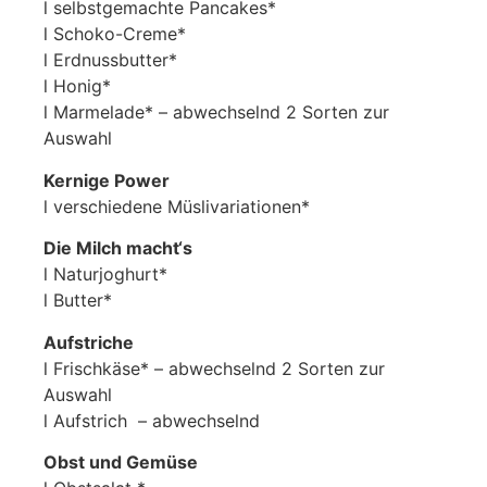
l selbstgemachte Pancakes*
l Schoko-Creme*
l Erdnussbutter*
l Honig*
l Marmelade* – abwechselnd 2 Sorten zur
Auswahl
Kernige Power
l verschiedene Müslivariationen*
Die Milch macht‘s
l Naturjoghurt*
l Butter*
Aufstriche
l Frischkäse* – abwechselnd 2 Sorten zur
Auswahl
l Aufstrich – abwechselnd
Obst und Gemüse