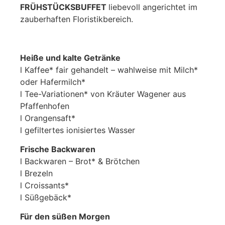
FRÜHSTÜCKSBUFFET
liebevoll angerichtet im
zauberhaften Floristikbereich.
Heiße und kalte Getränke
l Kaffee* fair gehandelt – wahlweise mit Milch*
oder Hafermilch*
l Tee-Variationen* von Kräuter Wagener aus
Pfaffenhofen
l Orangensaft*
l gefiltertes ionisiertes Wasser
Frische Backwaren
l Backwaren – Brot* & Brötchen
l Brezeln
l Croissants*
l Süßgebäck*
Für den süßen Morgen