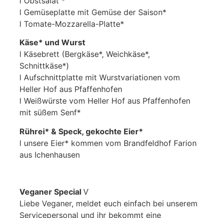
l Obstsalat *
l Gemüseplatte mit Gemüse der Saison*
l Tomate-Mozzarella-Platte*
Käse* und Wurst
l Käsebrett (Bergkäse*, Weichkäse*,
Schnittkäse*)
l Aufschnittplatte mit Wurstvariationen vom
Heller Hof aus Pfaffenhofen
l Weißwürste vom Heller Hof aus Pfaffenhofen
mit süßem Senf*
Rührei* & Speck, gekochte Eier*
l unsere Eier* kommen vom Brandfeldhof Farion
aus Ichenhausen
Veganer Special
Ѵ
Liebe Veganer, meldet euch einfach bei unserem
Servicepersonal und ihr bekommt eine