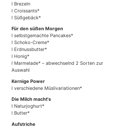
l Brezeln
l Croissants*
l Süßgebäck*
Für den süßen Morgen
l selbstgemachte Pancakes*
l Schoko-Creme*
l Erdnussbutter*
l Honig*
l Marmelade* – abwechselnd 2 Sorten zur
Auswahl
Kernige Power
l verschiedene Müslivariationen*
Die Milch macht‘s
l Naturjoghurt*
l Butter*
Aufstriche