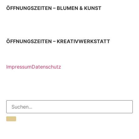
ÖFFNUNGSZEITEN – BLUMEN & KUNST
Donnerstag & Freitag 9 – 18 Uhr
Samstag 9 – 13 Uhr
ÖFFNUNGSZEITEN – KREATIVWERKSTATT
jeden ersten Donnerstag im Monat 12 – 17 Uhr
Impressum
Datenschutz