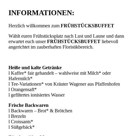
INFORMATIONEN:
Herzlich willkommen zum
FRÜHSTÜCKSBUFFET
Wählt euren Frühstücksplatz nach Lust und Laune und dann
erwartet euch unser
FRÜHSTÜCKSBUFFET
liebevoll
angerichtet im zauberhaften Floristikbereich.
Heiße und kalte Getränke
l Kaffee* fair gehandelt – wahlweise mit Milch* oder
Hafermilch*
l Tee-Variationen* von Kräuter Wagener aus Pfaffenhofen
l Orangensaft*
l gefiltertes ionisiertes Wasser
Frische Backwaren
l Backwaren – Brot* & Brötchen
l Brezeln
l Croissants*
l Süßgebäck*