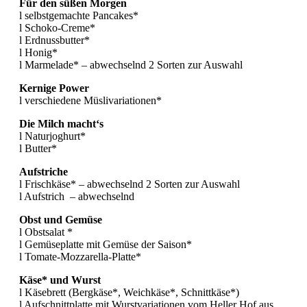
Für den süßen Morgen
l selbstgemachte Pancakes*
l Schoko-Creme*
l Erdnussbutter*
l Honig*
l Marmelade* – abwechselnd 2 Sorten zur Auswahl
Kernige Power
l verschiedene Müslivariationen*
Die Milch macht‘s
l Naturjoghurt*
l Butter*
Aufstriche
l Frischkäse* – abwechselnd 2 Sorten zur Auswahl
l Aufstrich – abwechselnd
Obst und Gemüse
l Obstsalat *
l Gemüseplatte mit Gemüse der Saison*
l Tomate-Mozzarella-Platte*
Käse* und Wurst
l Käsebrett (Bergkäse*, Weichkäse*, Schnittkäse*)
l Aufschnittplatte mit Wurstvariationen vom Heller Hof aus