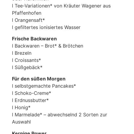
l Tee-Variationen* von Kräuter Wagener aus
Pfaffenhofen
l Orangensaft*
l gefiltertes ionisiertes Wasser
Frische Backwaren
l Backwaren – Brot* & Brötchen
l Brezeln
l Croissants*
l Süßgebäck*
Für den süßen Morgen
l selbstgemachte Pancakes*
l Schoko-Creme*
l Erdnussbutter*
l Honig*
l Marmelade* – abwechselnd 2 Sorten zur
Auswahl
Kernige Power