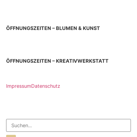
Donnerstag 9 – 22 Uhr
Sonn- & Feiertag 10 – 19 Uhr
ÖFFNUNGSZEITEN – BLUMEN & KUNST
Donnerstag & Freitag 9 – 18 Uhr
Samstag 9 – 13 Uhr
ÖFFNUNGSZEITEN – KREATIVWERKSTATT
jeden ersten Donnerstag im Monat 12 – 17 Uhr
Impressum
Datenschutz