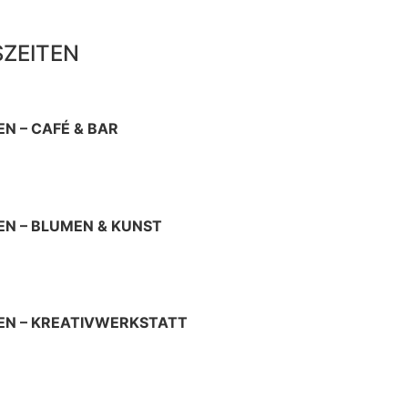
ZEITEN
N – CAFÉ & BAR
22 Uhr
 10 – 19 Uhr
N – BLUMEN & KUNST
itag 9 – 18 Uhr
Uhr
EN – KREATIVWERKSTATT
nerstag im Monat 12 – 17 Uhr