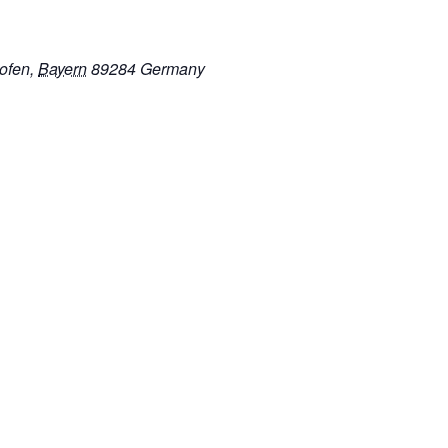
hofen
,
Bayern
89284
Germany