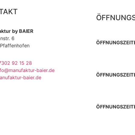
TAKT
ÖFFNUNGS
ktur by BAIER
nstr. 6
ÖFFNUNGSZEITE
Pfaffenhofen
Donnerstag 9 – 
Sonn- & Feiertag
7302 92 15 28
nfo@manufaktur-baier.de
ÖFFNUNGSZEITE
anufaktur-baier.de
Donnerstag & Fre
Samstag 9 – 13 
ÖFFNUNGSZEIT
jeden ersten Don