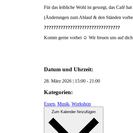
Für das leibliche Wohl ist gesorgt, das Café h
(Änderungen zum Ablauf & den Ständen vorbe
????
????
????
????
????
????
????
????
Komm gerne vorbei ☺️ Wir freuen uns auf dich
Datum und Uhrzeit:
28. März 2026
|
15:00
-
21:00
Kategorien:
Essen
,
Musik
,
Workshop
Zum Kalender hinzufügen