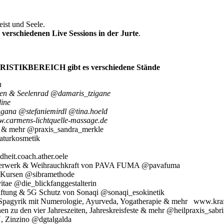
eist und Seele.
d
verschiedenen Live Sessions in der Jurte
.
ISTIKBEREICH gibt es verschiedene Stände
n
isen & Seelenrad @damaris_tzigane
line
ingana @stefaniemirdl @tina.hoeld
carmens-lichtquelle-massage.de
n & mehr @praxis_sandra_merkle
aturkosmetik
eit.coach.ather.oele
cherwerk & Weihrauchkraft von PAVA FUMA @pavafuma
 Kursen @sibramethode
itae @die_blickfanggestalterin
giftung & 5G Schutz von Sonaqi @sonaqi_esokinetik
, Spagyrik mit Numerologie, Ayurveda, Yogatherapie & mehr www.kraf
en zu den vier Jahreszeiten, Jahreskreisfeste & mehr @heilpraxis_sabr
, Zinzino @dgtalgalda