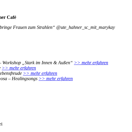
er Café
ch bringe Frauen zum Strahlen“ @ute_hahner_sc_mit_marykay
– Workshop „Stark im Innen & Außen“
>> mehr erfahren
e
>> mehr erfahren
Lebensfreude
>> mehr erfahren
osa – Healingsongs
>> mehr erfahren
ei