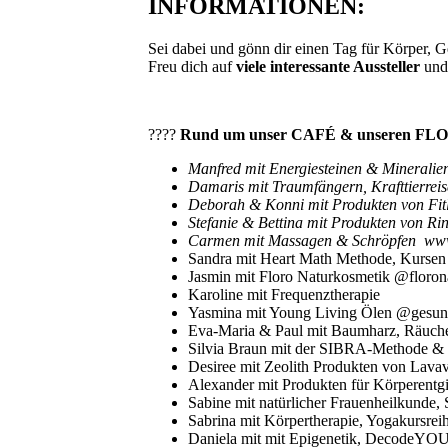
INFORMATIONEN:
Sei dabei und gönn dir einen Tag für Körper, G
Freu dich auf
viele interessante Aussteller
un
????
Rund um unser CAFÉ & unseren FLOR
Manfred mit Energiesteinen & Mineralie
Damaris mit Traumfängern, Krafttierre
Deborah & Konni mit Produkten von Fit
Stefanie & Bettina mit Produkten von R
Carmen mit Massagen & Schröpfen www.
Sandra mit Heart Math Methode, Kurse
Jasmin mit Floro Naturkosmetik @floron
Karoline mit Frequenztherapie
Yasmina mit Young Living Ölen @gesundh
Eva-Maria & Paul mit Baumharz, Räu
Silvia Braun mit der SIBRA-Methode &
Desiree mit Zeolith Produkten von Lavav
Alexander mit Produkten für Körperent
Sabine mit natürlicher Frauenheilkunde
Sabrina mit Körpertherapie, Yogakursreih
Daniela mit mit Epigenetik, DecodeYOU