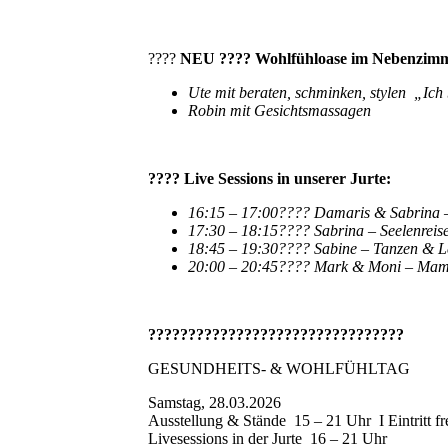
????
NEU ???? Wohlfühloase im Nebenzimm
Ute mit beraten, schminken, stylen „I
Robin mit Gesichtsmassagen
???? Live Sessions in unserer Jurte:
16:15 – 17:00???? Damaris & Sabrina 
17:30 – 18:15???? Sabrina – Seelenreis
18:45 – 19:30???? Sabine – Tanzen & 
20:00 – 20:45???? Mark & Moni – Mam
????
????
????
????
????
????
????
????
GESUNDHEITS- & WOHLFÜHLTAG
Samstag, 28.03.2026
Ausstellung & Stände 15 – 21 Uhr I Eintritt fr
Livesessions in der Jurte 16 – 21 Uhr