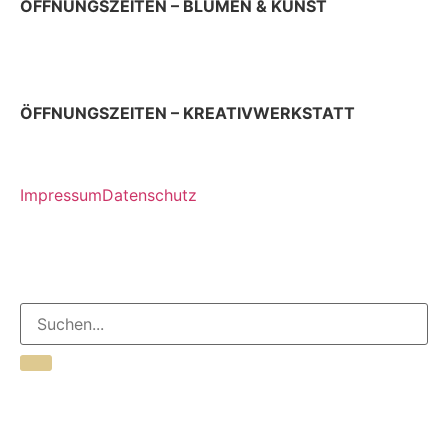
ÖFFNUNGSZEITEN – BLUMEN & KUNST
Donnerstag & Freitag 9 – 18 Uhr
Samstag 9 – 13 Uhr
ÖFFNUNGSZEITEN – KREATIVWERKSTATT
jeden ersten Donnerstag im Monat 12 – 17 Uhr
Impressum
Datenschutz