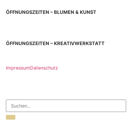
ÖFFNUNGSZEITEN – BLUMEN & KUNST
Donnerstag & Freitag 9 – 18 Uhr
Samstag 9 – 13 Uhr
ÖFFNUNGSZEITEN – KREATIVWERKSTATT
jeden ersten Donnerstag im Monat 12 – 17 Uhr
Impressum
Datenschutz