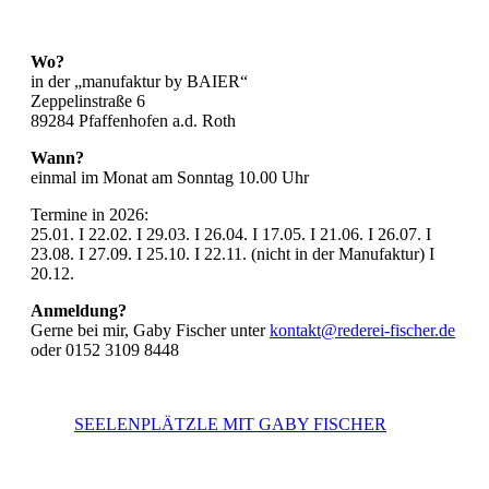
Wo?
in der „manufaktur by BAIER“
Zeppelinstraße 6
89284 Pfaffenhofen a.d. Roth
Wann?
einmal im Monat am Sonntag 10.00 Uhr
Termine in 2026:
25.01. I 22.02. I 29.03. I 26.04. I 17.05. I 21.06. I 26.07. I
23.08. I 27.09. I 25.10. I 22.11. (nicht in der Manufaktur) I
20.12.
Anmeldung?
Gerne bei mir, Gaby Fischer unter
kontakt@rederei-fischer.de
oder 0152 3109 8448
SEELENPLÄTZLE MIT GABY FISCHER