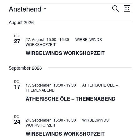
Veranstaltungen
Anstehend
Veranstal
Veran
Suche
Liste
Ansic
Suche
Datum
Navig
wählen.
August 2026
und
Ansichten
DO.
27. August | 15:00
-
16:30
WIRBELWINDS
27
Navigati
WORKSHOPZEIT
WIRBELWINDS WORKSHOPZEIT
September 2026
DO.
17. September | 18:30
-
19:30
ÄTHERISCHE ÖLE –
17
THEMENABEND
ÄTHERISCHE ÖLE – THEMENABEND
DO.
24. September | 15:00
-
16:30
WIRBELWINDS
24
WORKSHOPZEIT
WIRBELWINDS WORKSHOPZEIT