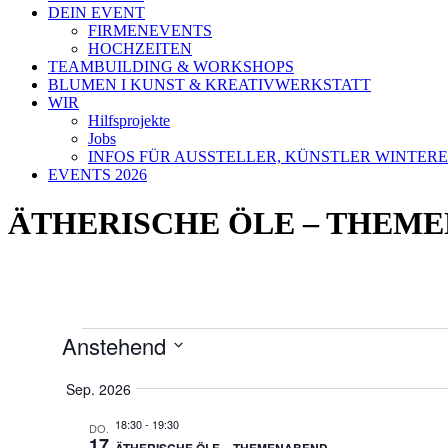
DEIN EVENT
FIRMENEVENTS
HOCHZEITEN
TEAMBUILDING & WORKSHOPS
BLUMEN I KUNST & KREATIVWERKSTATT
WIR
Hilfsprojekte
Jobs
INFOS FÜR AUSSTELLER, KÜNSTLER WINTERE
EVENTS 2026
ÄTHERISCHE ÖLE – THEM
Veranstaltungen
Anstehend
Datum
auswählen.
Sep. 2026
18:30
-
19:30
DO.
17
ÄTHERISCHE ÖLE – THEMENABEND