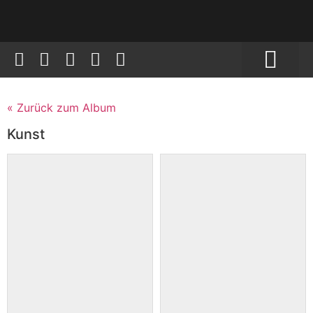
TEAMBUILDING & WORK
BLUMEN I KUNST & 
« Zurück zum Album
Kunst