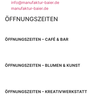
info@manufaktur-baier.de
manufaktur-baier.de
ÖFFNUNGSZEITEN
ÖFFNUNGSZEITEN – CAFÉ & BAR
Donnerstag 9 – 22 Uhr
Sonn- & Feiertag 10 – 19 Uhr
ÖFFNUNGSZEITEN – BLUMEN & KUNST
Donnerstag & Freitag 9 – 18 Uhr
Samstag 9 – 13 Uhr
ÖFFNUNGSZEITEN – KREATIVWERKSTATT
jeden ersten Donnerstag im Monat 12 – 17 Uhr