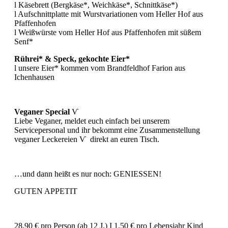
l Käsebrett (Bergkäse*, Weichkäse*, Schnittkäse*)
l Aufschnittplatte mit Wurstvariationen vom Heller Hof aus
Pfaffenhofen
l Weißwürste vom Heller Hof aus Pfaffenhofen mit süßem
Senf*
Rührei* & Speck, gekochte Eier*
l unsere Eier* kommen vom Brandfeldhof Farion aus
Ichenhausen
Veganer Special
Ѵ
Liebe Veganer, meldet euch einfach bei unserem
Servicepersonal und ihr bekommt eine Zusammenstellung
veganer Leckereien Ѵ direkt an euren Tisch.
…und dann heißt es nur noch: GENIESSEN!
GUTEN APPETIT
28,90 € pro Person (ab 12 J.) I 1,50 € pro Lebensjahr Kind