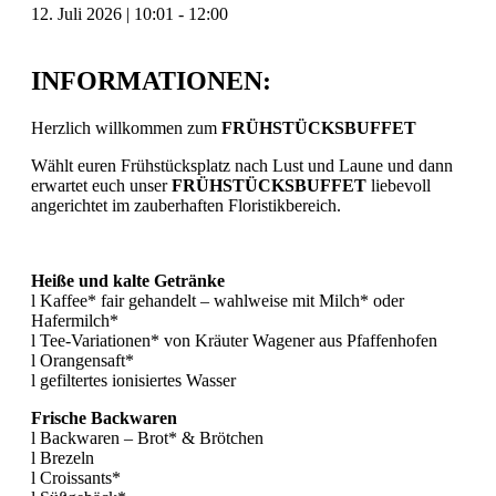
12. Juli 2026
|
10:01
-
12:00
INFORMATIONEN:
Herzlich willkommen zum
FRÜHSTÜCKSBUFFET
Wählt euren Frühstücksplatz nach Lust und Laune und dann
erwartet euch unser
FRÜHSTÜCKSBUFFET
liebevoll
angerichtet im zauberhaften Floristikbereich.
Heiße und kalte Getränke
l Kaffee* fair gehandelt – wahlweise mit Milch* oder
Hafermilch*
l Tee-Variationen* von Kräuter Wagener aus Pfaffenhofen
l Orangensaft*
l gefiltertes ionisiertes Wasser
Frische Backwaren
l Backwaren – Brot* & Brötchen
l Brezeln
l Croissants*