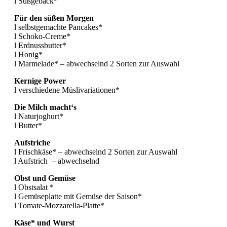
l Süßgebäck*
Für den süßen Morgen
l selbstgemachte Pancakes*
l Schoko-Creme*
l Erdnussbutter*
l Honig*
l Marmelade* – abwechselnd 2 Sorten zur Auswahl
Kernige Power
l verschiedene Müslivariationen*
Die Milch macht‘s
l Naturjoghurt*
l Butter*
Aufstriche
l Frischkäse* – abwechselnd 2 Sorten zur Auswahl
l Aufstrich – abwechselnd
Obst und Gemüse
l Obstsalat *
l Gemüseplatte mit Gemüse der Saison*
l Tomate-Mozzarella-Platte*
Käse* und Wurst