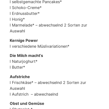
l selbstgemachte Pancakes*
l Schoko-Creme*
l Erdnussbutter*
l Honig*
l Marmelade* – abwechselnd 2 Sorten zur
Auswahl
Kernige Power
l verschiedene Müslivariationen*
Die Milch macht‘s
l Naturjoghurt*
l Butter*
Aufstriche
l Frischkäse* – abwechselnd 2 Sorten zur
Auswahl
l Aufstrich – abwechselnd
Obst und Gemüse