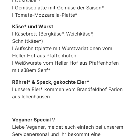
l Obstsalat *
l Gemüseplatte mit Gemüse der Saison*
l Tomate-Mozzarella-Platte*
Käse* und Wurst
l Käsebrett (Bergkäse*, Weichkäse*,
Schnittkäse*)
l Aufschnittplatte mit Wurstvariationen vom
Heller Hof aus Pfaffenhofen
l Weißwürste vom Heller Hof aus Pfaffenhofen
mit süßem Senf*
Rührei* & Speck, gekochte Eier*
l unsere Eier* kommen vom Brandfeldhof Farion
aus Ichenhausen
Veganer Special
Ѵ
Liebe Veganer, meldet euch einfach bei unserem
Servicepersonal und ihr bekommt eine