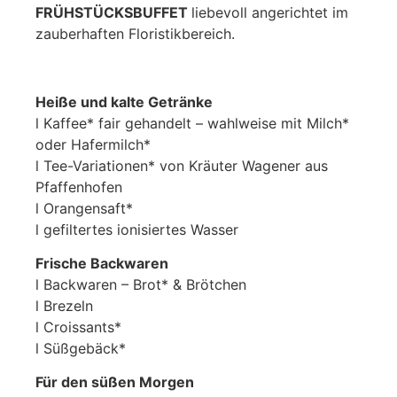
FRÜHSTÜCKSBUFFET
liebevoll angerichtet im
zauberhaften Floristikbereich.
Heiße und kalte Getränke
l Kaffee* fair gehandelt – wahlweise mit Milch*
oder Hafermilch*
l Tee-Variationen* von Kräuter Wagener aus
Pfaffenhofen
l Orangensaft*
l gefiltertes ionisiertes Wasser
Frische Backwaren
l Backwaren – Brot* & Brötchen
l Brezeln
l Croissants*
l Süßgebäck*
Für den süßen Morgen