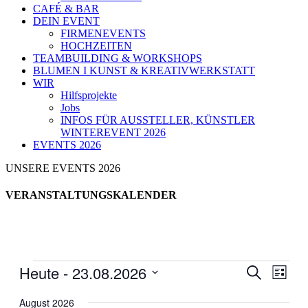
CAFÉ & BAR
DEIN EVENT
FIRMENEVENTS
HOCHZEITEN
TEAMBUILDING & WORKSHOPS
BLUMEN I KUNST & KREATIVWERKSTATT
WIR
Hilfsprojekte
Jobs
INFOS FÜR AUSSTELLER, KÜNSTLER
WINTEREVENT 2026
EVENTS 2026
UNSERE EVENTS 2026
VERANSTALTUNGSKALENDER
Veranstaltungen
Heute
 - 
23.08.2026
Veranstal
Veran
Suche
Liste
Ansic
Suche
Datum
Navig
wählen.
August 2026
und