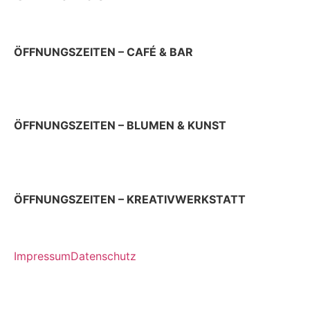
ÖFFNUNGSZEITEN – CAFÉ & BAR
Donnerstag 9 – 22 Uhr
Sonn- & Feiertag 10 – 19 Uhr
ÖFFNUNGSZEITEN – BLUMEN & KUNST
Donnerstag & Freitag 9 – 18 Uhr
Samstag 9 – 13 Uhr
ÖFFNUNGSZEITEN – KREATIVWERKSTATT
jeden ersten Donnerstag im Monat 12 – 17 Uhr
Impressum
Datenschutz