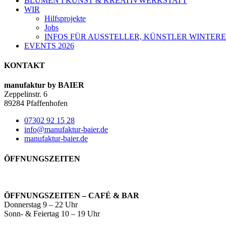
BLUMEN I KUNST & KREATIVWERKSTATT
WIR
Hilfsprojekte
Jobs
INFOS FÜR AUSSTELLER, KÜNSTLER WINTERE
EVENTS 2026
KONTAKT
manufaktur by BAIER
Zeppelinstr. 6
89284 Pfaffenhofen
07302 92 15 28
info@manufaktur-baier.de
manufaktur-baier.de
ÖFFNUNGSZEITEN
ÖFFNUNGSZEITEN – CAFÉ & BAR
Donnerstag 9 – 22 Uhr
Sonn- & Feiertag 10 – 19 Uhr