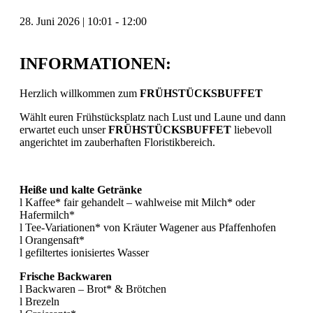
28. Juni 2026
|
10:01
-
12:00
INFORMATIONEN:
Herzlich willkommen zum
FRÜHSTÜCKSBUFFET
Wählt euren Frühstücksplatz nach Lust und Laune und dann
erwartet euch unser
FRÜHSTÜCKSBUFFET
liebevoll
angerichtet im zauberhaften Floristikbereich.
Heiße und kalte Getränke
l Kaffee* fair gehandelt – wahlweise mit Milch* oder
Hafermilch*
l Tee-Variationen* von Kräuter Wagener aus Pfaffenhofen
l Orangensaft*
l gefiltertes ionisiertes Wasser
Frische Backwaren
l Backwaren – Brot* & Brötchen
l Brezeln