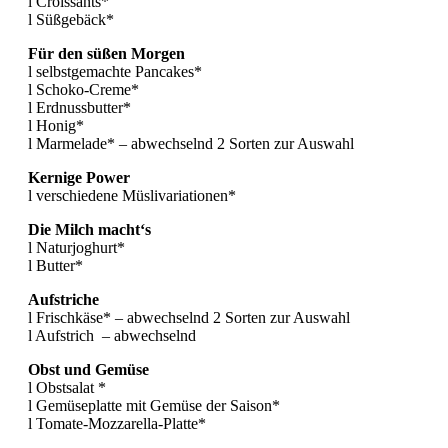
l Croissants*
l Süßgebäck*
Für den süßen Morgen
l selbstgemachte Pancakes*
l Schoko-Creme*
l Erdnussbutter*
l Honig*
l Marmelade* – abwechselnd 2 Sorten zur Auswahl
Kernige Power
l verschiedene Müslivariationen*
Die Milch macht‘s
l Naturjoghurt*
l Butter*
Aufstriche
l Frischkäse* – abwechselnd 2 Sorten zur Auswahl
l Aufstrich – abwechselnd
Obst und Gemüse
l Obstsalat *
l Gemüseplatte mit Gemüse der Saison*
l Tomate-Mozzarella-Platte*