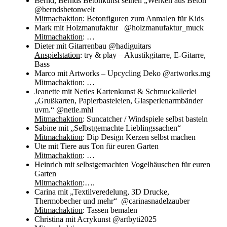
Bernd, Bernds Betonkunst seinen „Werken aus Beton“
@berndsbetonwelt
Mitmachaktion
: Betonfiguren zum Anmalen für Kids
Mark mit Holzmanufaktur @holzmanufaktur_muck
Mitmachaktion
: …
Dieter mit Gitarrenbau @hadiguitars
Anspielstation
: try & play – Akustikgitarre, E-Gitarre,
Bass
Marco mit Artworks – Upcycling Deko @artworks.mg
Mitmachaktion: …
Jeanette mit Netles Kartenkunst & Schmuckallerlei
„Grußkarten, Papierbasteleien, Glasperlenarmbänder
uvm.“ @netle.mhl
Mitmachaktion
: Suncatcher / Windspiele selbst basteln
Sabine mit „Selbstgemachte Lieblingssachen“
Mitmachaktion
: Dip Design Kerzen selbst machen
Ute mit Tiere aus Ton für euren Garten
Mitmachaktion
: …
Heinrich mit selbstgemachten Vogelhäuschen für euren
Garten
Mitmachaktion
:….
Carina mit „Textilveredelung, 3D Drucke,
Thermobecher und mehr“ @carinasnadelzauber
Mitmachaktion
: Tassen bemalen
Christina mit Acrykunst @artbyti2025