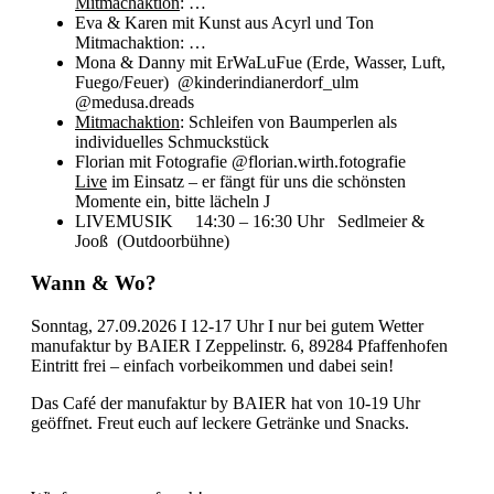
Mitmachaktion
: …
Eva & Karen mit Kunst aus Acyrl und Ton
Mitmachaktion: …
Mona & Danny mit ErWaLuFue (Erde, Wasser, Luft,
Fuego/Feuer) @kinderindianerdorf_ulm
@medusa.dreads
Mitmachaktion
: Schleifen von Baumperlen als
individuelles Schmuckstück
Florian mit Fotografie @florian.wirth.fotografie
Live
im Einsatz – er fängt für uns die schönsten
Momente ein, bitte lächeln J
LIVEMUSIK 14:30 – 16:30 Uhr Sedlmeier &
Jooß (Outdoorbühne)
Wann & Wo?
Sonntag, 27.09.2026 I 12-17 Uhr I nur bei gutem Wetter
manufaktur by BAIER I Zeppelinstr. 6, 89284 Pfaffenhofen
Eintritt frei – einfach vorbeikommen und dabei sein!
Das Café der manufaktur by BAIER hat von 10-19 Uhr
geöffnet. Freut euch auf leckere Getränke und Snacks.