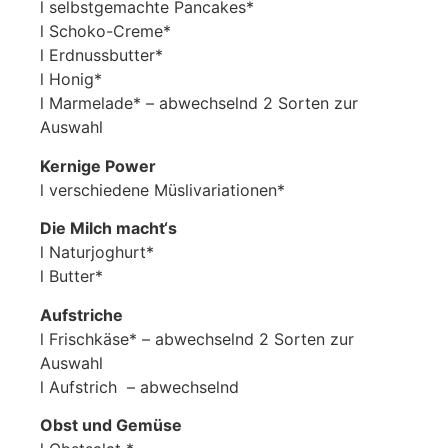
l selbstgemachte Pancakes*
l Schoko-Creme*
l Erdnussbutter*
l Honig*
l Marmelade* – abwechselnd 2 Sorten zur
Auswahl
Kernige Power
l verschiedene Müslivariationen*
Die Milch macht‘s
l Naturjoghurt*
l Butter*
Aufstriche
l Frischkäse* – abwechselnd 2 Sorten zur
Auswahl
l Aufstrich – abwechselnd
Obst und Gemüse