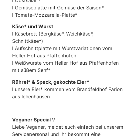
l Obstsalat *
l Gemüseplatte mit Gemüse der Saison*
l Tomate-Mozzarella-Platte*
Käse* und Wurst
l Käsebrett (Bergkäse*, Weichkäse*,
Schnittkäse*)
l Aufschnittplatte mit Wurstvariationen vom
Heller Hof aus Pfaffenhofen
l Weißwürste vom Heller Hof aus Pfaffenhofen
mit süßem Senf*
Rührei* & Speck, gekochte Eier*
l unsere Eier* kommen vom Brandfeldhof Farion
aus Ichenhausen
Veganer Special
Ѵ
Liebe Veganer, meldet euch einfach bei unserem
Servicepersonal und ihr bekommt eine