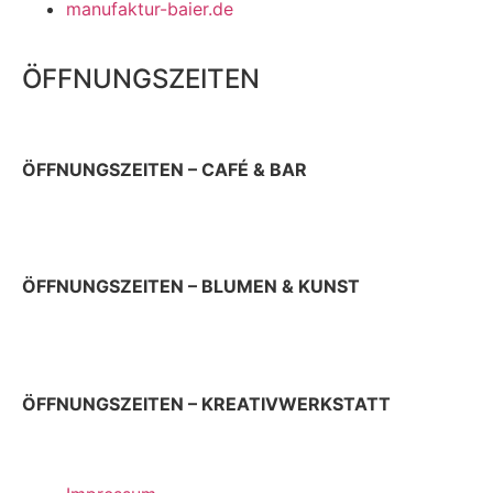
manufaktur-baier.de
ÖFFNUNGSZEITEN
ÖFFNUNGSZEITEN – CAFÉ & BAR
Donnerstag 9 – 22 Uhr
Sonn- & Feiertag 10 – 19 Uhr
ÖFFNUNGSZEITEN – BLUMEN & KUNST
Donnerstag & Freitag 9 – 18 Uhr
Samstag 9 – 13 Uhr
ÖFFNUNGSZEITEN – KREATIVWERKSTATT
jeden ersten Donnerstag im Monat 12 – 17 Uhr