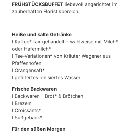
FRÜHSTÜCKSBUFFET
liebevoll angerichtet im
zauberhaften Floristikbereich.
Heiße und kalte Getränke
l Kaffee* fair gehandelt – wahlweise mit Milch*
oder Hafermilch*
l Tee-Variationen* von Kräuter Wagener aus
Pfaffenhofen
l Orangensaft*
l gefiltertes ionisiertes Wasser
Frische Backwaren
l Backwaren – Brot* & Brötchen
l Brezeln
l Croissants*
l Süßgebäck*
Für den süßen Morgen