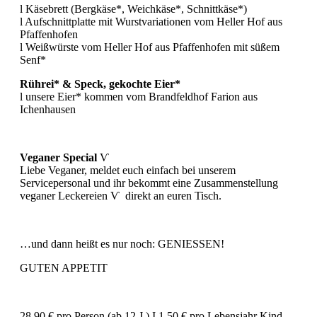
l Käsebrett (Bergkäse*, Weichkäse*, Schnittkäse*)
l Aufschnittplatte mit Wurstvariationen vom Heller Hof aus
Pfaffenhofen
l Weißwürste vom Heller Hof aus Pfaffenhofen mit süßem
Senf*
Rührei* & Speck, gekochte Eier*
l unsere Eier* kommen vom Brandfeldhof Farion aus
Ichenhausen
Veganer Special
Ѵ
Liebe Veganer, meldet euch einfach bei unserem
Servicepersonal und ihr bekommt eine Zusammenstellung
veganer Leckereien Ѵ direkt an euren Tisch.
…und dann heißt es nur noch: GENIESSEN!
GUTEN APPETIT
28,90 € pro Person (ab 12 J.) I 1,50 € pro Lebensjahr Kind