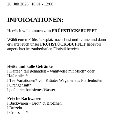
26. Juli 2026
|
10:01
-
12:00
INFORMATIONEN:
Herzlich willkommen zum
FRÜHSTÜCKSBUFFET
Wählt euren Frühstücksplatz nach Lust und Laune und dann
erwartet euch unser
FRÜHSTÜCKSBUFFET
liebevoll
angerichtet im zauberhaften Floristikbereich.
Heiße und kalte Getränke
l Kaffee* fair gehandelt – wahlweise mit Milch* oder
Hafermilch*
l Tee-Variationen* von Kräuter Wagener aus Pfaffenhofen
l Orangensaft*
l gefiltertes ionisiertes Wasser
Frische Backwaren
l Backwaren – Brot* & Brötchen
l Brezeln
l Croissants*