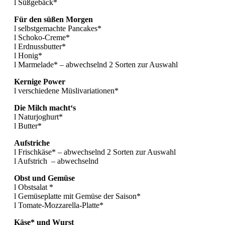
l Süßgebäck*
Für den süßen Morgen
l selbstgemachte Pancakes*
l Schoko-Creme*
l Erdnussbutter*
l Honig*
l Marmelade* – abwechselnd 2 Sorten zur Auswahl
Kernige Power
l verschiedene Müslivariationen*
Die Milch macht‘s
l Naturjoghurt*
l Butter*
Aufstriche
l Frischkäse* – abwechselnd 2 Sorten zur Auswahl
l Aufstrich – abwechselnd
Obst und Gemüse
l Obstsalat *
l Gemüseplatte mit Gemüse der Saison*
l Tomate-Mozzarella-Platte*
Käse* und Wurst