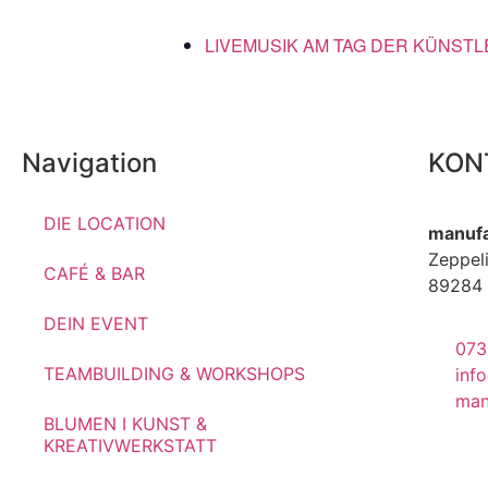
LIVEMUSIK AM TAG DER KÜNST
Navigation
KON
DIE LOCATION
manufa
Zeppeli
CAFÉ & BAR
89284 
DEIN EVENT
073
TEAMBUILDING & WORKSHOPS
inf
man
BLUMEN I KUNST &
KREATIVWERKSTATT