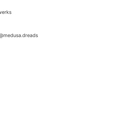
werks
m @medusa.dreads