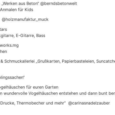
n „Werken aus Beton“ @berndsbetonwelt
 Anmalen für Kids
k @holzmanufaktur_muck
tars
kgitarre, E-Gitarre, Bass
tworks.mg
ehen
 & Schmuckallerlei „Grußkarten, Papierbasteleien, Suncatc
blingssachen“
ogelhäuschen für euren Garten
en wundervolle Vogelhäuschen entstehen und dann bunt be
3D Drucke, Thermobecher und mehr“ @carinasnadelzauber