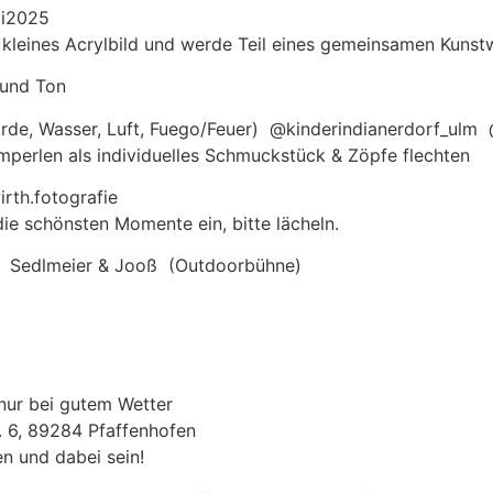
ti2025
s kleines Acrylbild und werde Teil eines gemeinsamen Kunst
 und Ton
rde, Wasser, Luft, Fuego/Feuer) @kinderindianerdorf_ul
mperlen als individuelles Schmuckstück & Zöpfe flechten
irth.fotografie
die schönsten Momente ein, bitte lächeln.
 Sedlmeier & Jooß (Outdoorbühne)
 nur bei gutem Wetter
. 6, 89284 Pfaffenhofen
en und dabei sein!