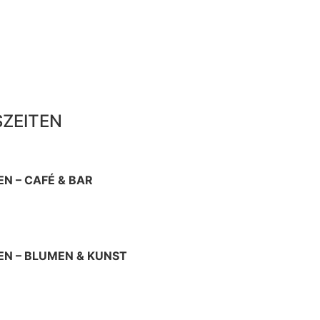
ZEITEN
N – CAFÉ & BAR
22 Uhr
 10 – 19 Uhr
N – BLUMEN & KUNST
itag 9 – 18 Uhr
Uhr