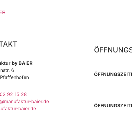
LER
TAKT
ÖFFNUNGS
ktur by BAIER
nstr. 6
ÖFFNUNGSZEITE
Pfaffenhofen
Donnerstag 9 – 
Sonn- & Feiertag
02 92 15 28
o@manufaktur-baier.de
ÖFFNUNGSZEITE
ufaktur-baier.de
Donnerstag & Fre
Samstag 9 – 13 